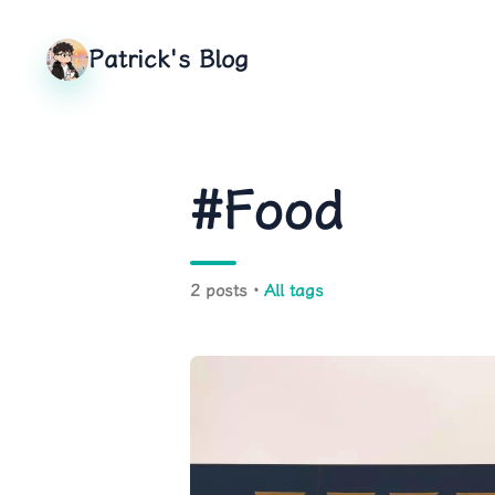
Patrick's Blog
#Food
2 posts ·
All tags