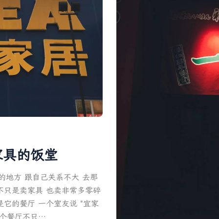
家具的饭堂
的地方 跟自己关系不大 去那
不只是卖家具 也卖非常多零碎
它的餐厅 一个室友说 "宜家
这个餐厅不只…