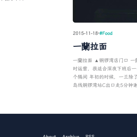
2015-11-18
·
#Food
一蘭拉面
一蘭拉面 ▲铜锣湾店门口 一
时运营，很适合深夜下班后一
个隔间 年初的时候，一兰除
岛线铜锣湾站C出口走5分钟谢
About
Archive
RSS