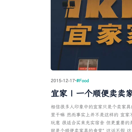
2015-12-17
·
#Food
宜家 | 一个顺便卖卖
相信很多人印象中的宜家只是个卖家具
里干嘛 然而事实上并不是这样的 宜家
玩意 很适合买来充实宿舍 但更重要的是
就是个顺便卖家具的食堂" 这话不假 