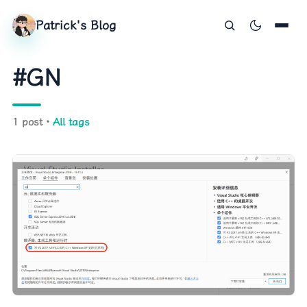
Patrick's Blog
#GN
1 post ·
All tags