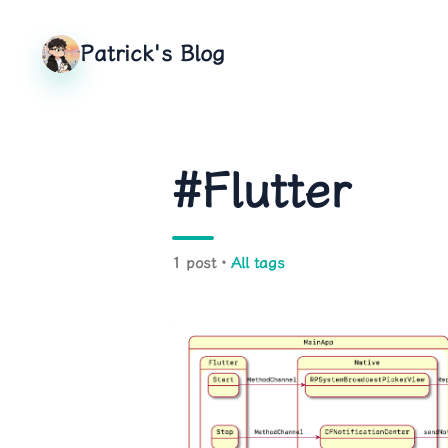
Patrick's Blog
#Flutter
1 post ·
All tags