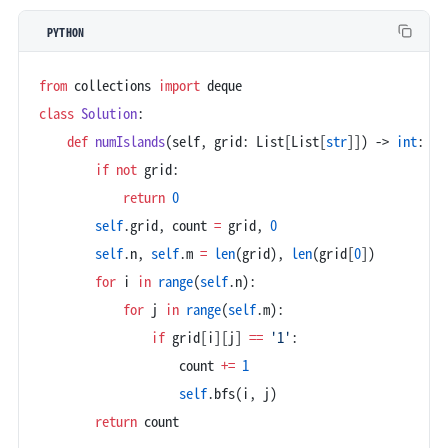
PYTHON
from
 collections 
import
 deque
class
 Solution
:
    def
 numIslands
(self, grid: List[List[
str
]]) -> 
int
:
        if
 not
 grid:
            return
 0
        self
.grid, count 
=
 grid, 
0
        self
.n, 
self
.m 
=
 len
(grid), 
len
(grid[
0
])
        for
 i 
in
 range
(
self
.n):
            for
 j 
in
 range
(
self
.m):
                if
 grid[i][j] 
==
 '1'
:
                    count 
+=
 1
                    self
.bfs(i, j)
        return
 count