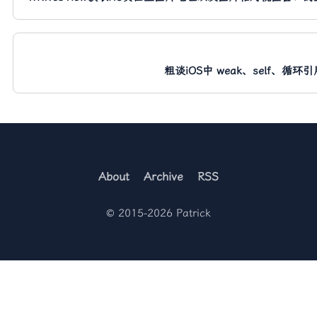
粗谈iOS中 weak、self、循
About
Archive
RSS
© 2015-2026 Patrick