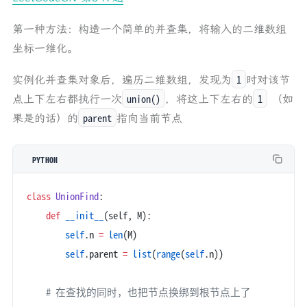
第一种方法：构造一个简单的并查集，将输入的二维数组
坐标一维化。
1
实例化并查集对象后，遍历二维数组，发现为
时对该节
union()
1
点上下左右都执行一次
，将这上下左右的
（如
parent
果是的话）的
指向当前节点
PYTHON
class
 UnionFind
:
    def
 __init__
(self, M):
        self
.n 
=
 len
(M)
        self
.parent 
=
 list
(
range
(
self
.n))
    # 在查找的同时，也把节点换绑到根节点上了