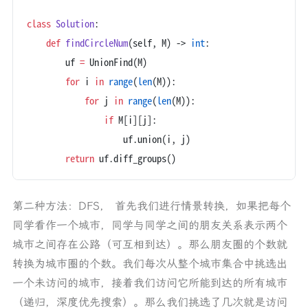
class
 Solution
:
    def
 findCircleNum
(self, M) -> 
int
:
        uf 
=
 UnionFind(M)
        for
 i 
in
 range
(
len
(M)):
            for
 j 
in
 range
(
len
(M)):
                if
 M[i][j]:
                    uf.union(i, j)
        return
 uf.diff_groups()
第二种方法：DFS， 首先我们进行情景转换，如果把每个
同学看作一个城市，同学与同学之间的朋友关系表示两个
城市之间存在公路（可互相到达）。那么朋友圈的个数就
转换为城市圈的个数。我们每次从整个城市集合中挑选出
一个未访问的城市，接着我们访问它所能到达的所有城市
（递归，深度优先搜索）。那么我们挑选了几次就是访问