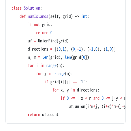
class
 Solution
:
    def
 numIslands
(self, grid) -> 
int
:
        if
 not
 grid:
            return
 0
        uf 
=
 UnionFind(grid)
        directions 
=
 [(
0
,
1
), (
0
,
-
1
), (
-
1
,
0
), (
1
,
0
)]
        n, m 
=
 len
(grid), 
len
(grid[
0
])
        for
 i 
in
 range
(n):
            for
 j 
in
 range
(m):
                if
 grid[i][j] 
==
 '1'
:
                    for
 x, y 
in
 directions:
                        if
 0
 <=
 i
+
x 
<
 n 
and
 0
 <=
 j
+
y 
<
 m 
a
                            uf.union(i
*
m
+
j, (i
+
x)
*
m
+
(j
+
y))
        return
 uf.count