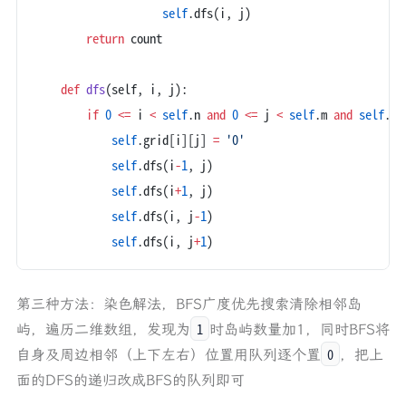
                    self
.dfs(i, j)
        return
 count
    def
 dfs
(self, i, j):
        if
 0
 <=
 i 
<
 self
.n 
and
 0
 <=
 j 
<
 self
.m 
and
 self
.gr
            self
.grid[i][j] 
=
 '0'
            self
.dfs(i
-
1
, j)
            self
.dfs(i
+
1
, j)
            self
.dfs(i, j
-
1
)
            self
.dfs(i, j
+
1
)
第三种方法：染色解法，BFS广度优先搜索清除相邻岛
1
屿，遍历二维数组，发现为
时岛屿数量加1，同时BFS将
0
自身及周边相邻（上下左右）位置用队列逐个置
，把上
面的DFS的递归改成BFS的队列即可