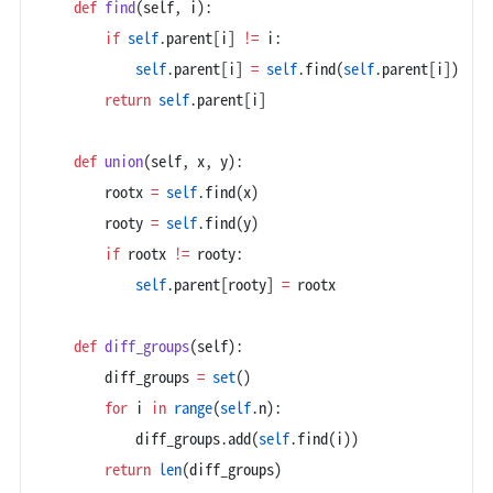
    def
 find
(self, i):
        if
 self
.parent[i] 
!=
 i:
            self
.parent[i] 
=
 self
.find(
self
.parent[i])
        return
 self
.parent[i]
    def
 union
(self, x, y):
        rootx 
=
 self
.find(x)
        rooty 
=
 self
.find(y)
        if
 rootx 
!=
 rooty:
            self
.parent[rooty] 
=
 rootx
    def
 diff_groups
(self):
        diff_groups 
=
 set
()
        for
 i 
in
 range
(
self
.n):
            diff_groups.add(
self
.find(i))
        return
 len
(diff_groups)