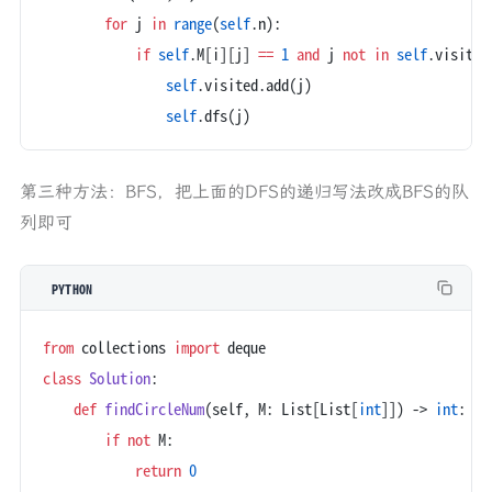
        for
 j 
in
 range
(
self
.n):
            if
 self
.M[i][j] 
==
 1
 and
 j 
not
 in
 self
.visited
                self
.visited.add(j)
                self
.dfs(j)
第三种方法：BFS，把上面的DFS的递归写法改成BFS的队
列即可
PYTHON
from
 collections 
import
 deque
class
 Solution
:
    def
 findCircleNum
(self, M: List[List[
int
]]) -> 
int
:
        if
 not
 M:
            return
 0