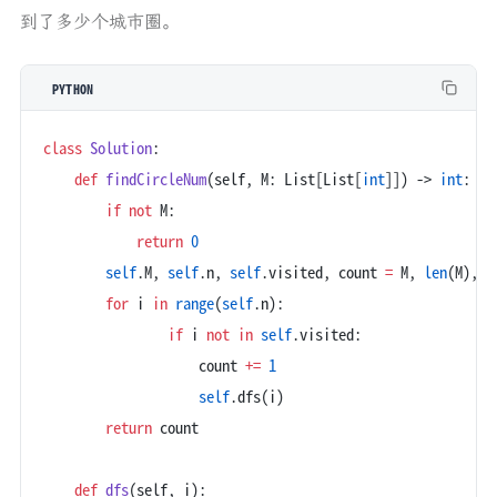
到了多少个城市圈。
PYTHON
class
 Solution
:
    def
 findCircleNum
(self, M: List[List[
int
]]) -> 
int
:
        if
 not
 M:
            return
 0
        self
.M, 
self
.n, 
self
.visited, count 
=
 M, 
len
(M), 
s
        for
 i 
in
 range
(
self
.n):
                if
 i 
not
 in
 self
.visited:
                    count 
+=
 1
                    self
.dfs(i)
        return
 count
    def
 dfs
(self, i):