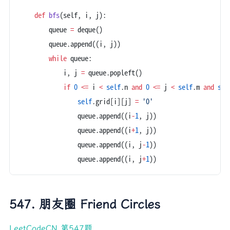
    def
 bfs
(self, i, j):
        queue 
=
 deque()
        queue.append((i, j))
        while
 queue:
            i, j 
=
 queue.popleft()
            if
 0
 <=
 i 
<
 self
.n 
and
 0
 <=
 j 
<
 self
.m 
and
 sel
                self
.grid[i][j] 
=
 '0'
                queue.append((i
-
1
, j))
                queue.append((i
+
1
, j))
                queue.append((i, j
-
1
))
                queue.append((i, j
+
1
))
547. 朋友圈 Friend Circles
LeetCodeCN 第547题