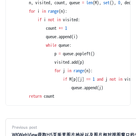
        n, visited, count, queue 
=
 len
(M), 
set
(), 
0
, deque
        for
 i 
in
 range
(n):
            if
 i 
not
 in
 visited:
                count 
+=
 1
                queue.append(i)
                while
 queue:
                    p 
=
 queue.popleft()
                    visited.add(p)
                    for
 j 
in
 range
(n):
                        if
 M[p][j] 
==
 1
 and
 j 
not
 in
 visit
                            queue.append(j)
        return
 count
Previous post
WKWebView获取H5页面里图片地址以及图片相对视图窗口