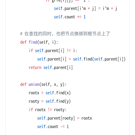
                    self
.parent[i
*
m 
+
 j] 
=
 i
*
m 
+
 j
                    self
.count 
+=
 1
    # 在查找的同时，也把节点换绑到根节点上了
    def
 find
(self, i):
        if
 self
.parent[i] 
!=
 i:
            self
.parent[i] 
=
 self
.find(
self
.parent[i])
        return
 self
.parent[i]
    def
 union
(self, x, y):
        rootx 
=
 self
.find(x)
        rooty 
=
 self
.find(y)
        if
 rootx 
!=
 rooty:
            self
.parent[rooty] 
=
 rootx
            self
.count 
-=
 1