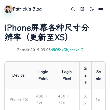
Patrick's Blog
iPhone屏幕各种尺寸分
辨率（更新至XS）
Patrick
·
2019-03-05
·
#iOS
·
#Objective-C
Si
Logic
Logic
Sc
Device
z
Point
Pixel
ale
e
480 ×
480 ×
3.
iPhone 2G
1x
320
320
5