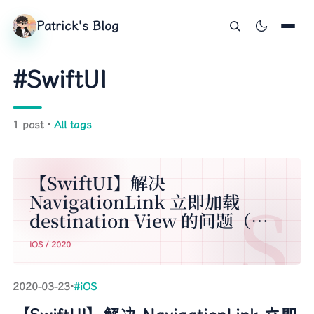
Patrick's Blog
#SwiftUI
1 post ·
All tags
【SwiftUI】解决
NavigationLink 立即加载
destination View 的问题（实
现懒加载）
iOS / 2020
2020-03-23
·
#iOS