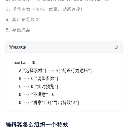
调整参数（大小、位置、动画速度）
实时预览效果
导出成品
MERMAID
flowchart TD
    A["选择素材"] --> B["配置行为逻辑"]
    B --> C["调整参数"]
    C --> D["实时预览"]
    D -->|"不满意"| C
    D -->|"满意"| E["导出特效包"]
编辑器怎么组织一个特效