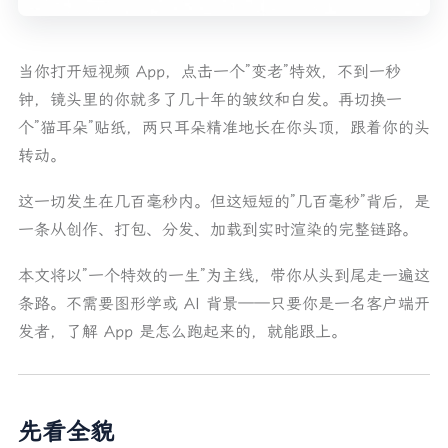
打开一个特效包看看
两种消费模式：整包加载 vs 参数组合
第三站：从云端到手机
当你打开短视频 App，点击一个”变老”特效，不到一秒
第四站：特效怎么跑起来——每帧发生了什么
钟，镜头里的你就多了几十年的皱纹和白发。再切换一
个”猫耳朵”贴纸，两只耳朵精准地长在你头顶，跟着你的头
总体流程
转动。
AI 算法：按需求图调度
渲染引擎：多 Pass 流水线
这一切发生在几百毫秒内。但这短短的”几百毫秒”背后，是
脚本的角色
一条从创作、打包、分发、加载到实时渲染的完整链路。
一帧的完整时序
本文将以”一个特效的一生”为主线，带你从头到尾走一遍这
第五站：为什么这件事很难
条路。不需要图形学或 AI 背景——只要你是一名客户端开
16 毫秒的死线
发者，了解 App 是怎么跑起来的，就能跟上。
多特效叠加
跨平台一致性
编辑预览 vs 导出 vs 消费：三端对齐
先看全貌
回顾：一个特效的完整旅程