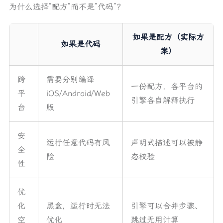
为什么选择”配方”而不是”代码”？
如果是配方（实际方
如果是代码
案）
跨
需要分别编译
一份配方，各平台的
平
iOS/Android/Web
引擎各自解释执行
台
版
安
运行任意代码有风
声明式描述可以被静
全
险
态校验
性
优
化
黑盒，运行时无法
引擎可以合并步骤、
空
优化
跳过无用计算