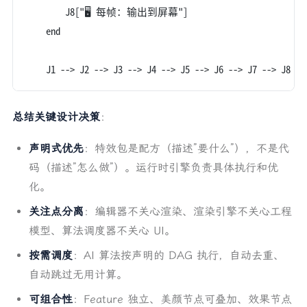
        J8["🖥️ 每帧：输出到屏幕"]
    end
    J1 --> J2 --> J3 --> J4 --> J5 --> J6 --> J7 --> J8
总结关键设计决策
：
声明式优先
：特效包是配方（描述”要什么”），不是代
码（描述”怎么做”）。运行时引擎负责具体执行和优
化。
关注点分离
：编辑器不关心渲染、渲染引擎不关心工程
模型、算法调度器不关心 UI。
按需调度
：AI 算法按声明的 DAG 执行，自动去重、
自动跳过无用计算。
可组合性
：Feature 独立、美颜节点可叠加、效果节点