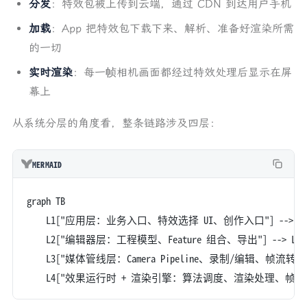
分发
：特效包被上传到云端，通过 CDN 到达用户手机
加载
：App 把特效包下载下来、解析、准备好渲染所需
的一切
实时渲染
：每一帧相机画面都经过特效处理后显示在屏
幕上
从系统分层的角度看，整条链路涉及四层：
MERMAID
graph TB
    L1["应用层：业务入口、特效选择 UI、创作入口"] --> L
    L2["编辑器层：工程模型、Feature 组合、导出"] --> L3
    L3["媒体管线层：Camera Pipeline、录制/编辑、帧流转"] -
    L4["效果运行时 + 渲染引擎：算法调度、渲染处理、帧输