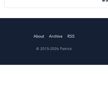
杂
About
Archive
RSS
© 2015-2026 Patrick