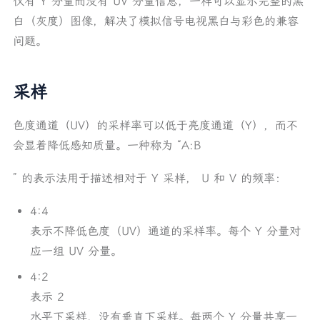
仅有 Y 分量而没有 UV 分量信息，一样可以显示完整的黑
IMC3
白（灰度）图像，解决了模拟信号电视黑白与彩色的兼容
I422
问题。
J422
Semi-Planar 半平面格式
采样
NV12
NV21
色度通道（UV）的采样率可以低于亮度通道（Y），而不
Packed 打包格式
会显着降低感知质量。一种称为 “A:B
AYUV
YUYV (V422 / YUY2 / YUNV)
” 的表示法用于描述相对于 Y 采样， U 和 V 的频率：
UYVY (Y422 / UYNV)
4:4
参考资料
表示不降低色度（UV）通道的采样率。每个 Y 分量对
应一组 UV 分量。
4:2
表示 2
水平下采样，没有垂直下采样。每两个 Y 分量共享一