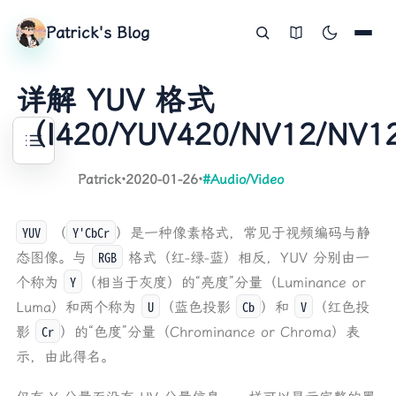
Patrick's Blog
详解 YUV 格式
（I420/YUV420/NV12/NV1
Patrick
·
2020-01-26
·
#Audio/Video
采样
YUV
Y'CbCr
（
）是一种像素格式，常见于视频编码与静
存储格式
RGB
态图像。与
格式（红-绿-蓝）相反，YUV 分别由一
Planar 平面格式
Y
个称为
（相当于灰度）的“亮度”分量（Luminance or
YU12 (I420)
U
Cb
V
Luma）和两个称为
（蓝色投影
）和
（红色投
YV12
Cr
影
）的“色度”分量（Chrominance or Chroma）表
J420
示，由此得名。
IMC1